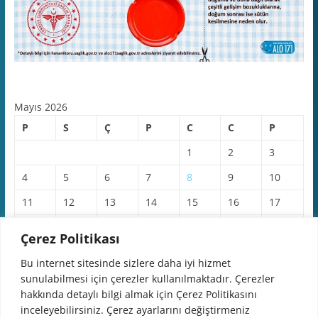
Mayıs 2026
P
S
Ç
P
C
C
P
1
2
3
4
5
6
7
8
9
10
11
12
13
14
15
16
17
18
19
20
21
22
23
24
Çerez Politikası
25
26
27
28
29
30
31
Bu internet sitesinde sizlere daha iyi hizmet
sunulabilmesi için çerezler kullanılmaktadır. Çerezler
« Nis
Haz »
hakkında detaylı bilgi almak için Çerez Politikasını
inceleyebilirsiniz. Çerez ayarlarını değiştirmeniz