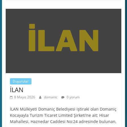
Duyurular
İLAN
8 Mayıs 2026
domanic
0 yorum
İLAN Mülkiyeti Domaniç Belediyesi iştiraki olan Domaniç
Kocayayla Turizm Ticaret Limited Şirketi’ne ait; Hisar
Mahallesi, Haznedar Caddesi No:24 adresinde bulunan,