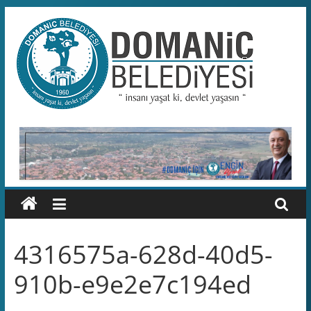
Skip
to
content
Domaniç
Belediyesi
T.C.
DOMANİÇ
BELEDİYESİ
RESMİ
WEB
SİTESİ
4316575a-628d-40d5-
910b-e9e2e7c194ed