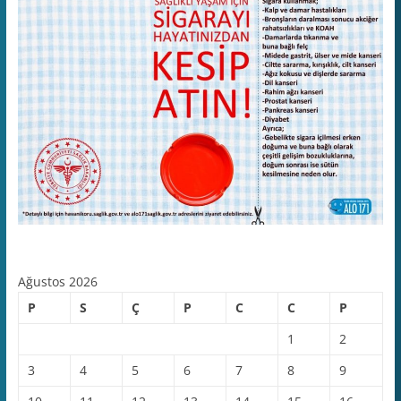
Ağustos 2026
P
S
Ç
P
C
C
P
1
2
3
4
5
6
7
8
9