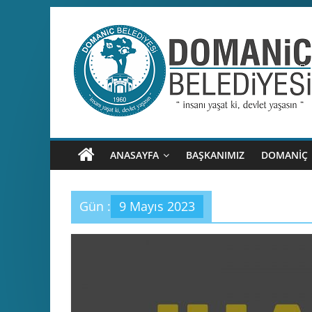
Skip
to
content
Domaniç
Belediyesi
T.C.
ANASAYFA
BAŞKANIMIZ
DOMANİÇ
DOMANİÇ
BELEDİYESİ
RESMİ
Gün :
9 Mayıs 2023
WEB
SİTESİ