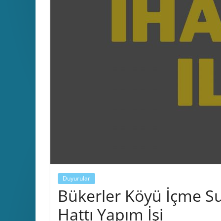
Duyurular
Bükerler Köyü İçme S
Hattı Yapım İşi