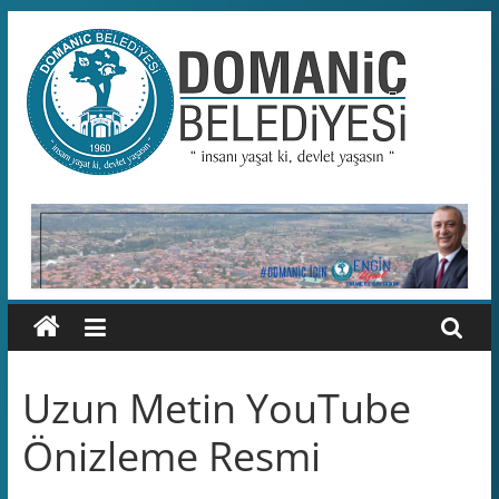
Skip
to
content
Domaniç
Belediyesi
T.C.
DOMANİÇ
BELEDİYESİ
RESMİ
WEB
SİTESİ
Uzun Metin YouTube
Önizleme Resmi