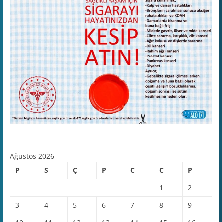
Ağustos 2026
P
S
Ç
P
C
C
P
1
2
3
4
5
6
7
8
9