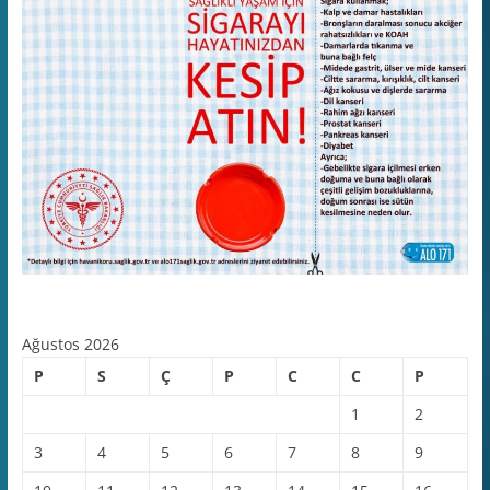
Ağustos 2026
P
S
Ç
P
C
C
P
1
2
3
4
5
6
7
8
9