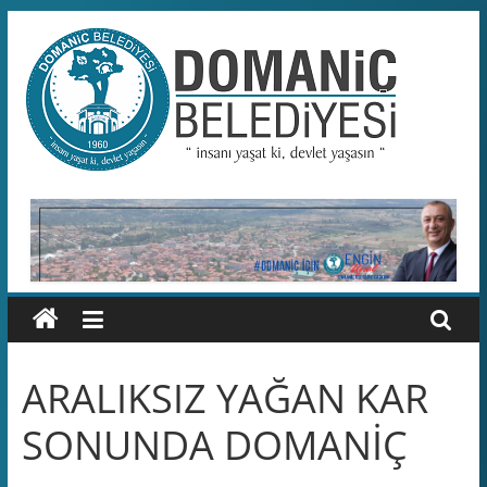
Skip
to
content
Domaniç
Belediyesi
T.C.
DOMANİÇ
BELEDİYESİ
RESMİ
WEB
SİTESİ
ARALIKSIZ YAĞAN KAR
SONUNDA DOMANİÇ