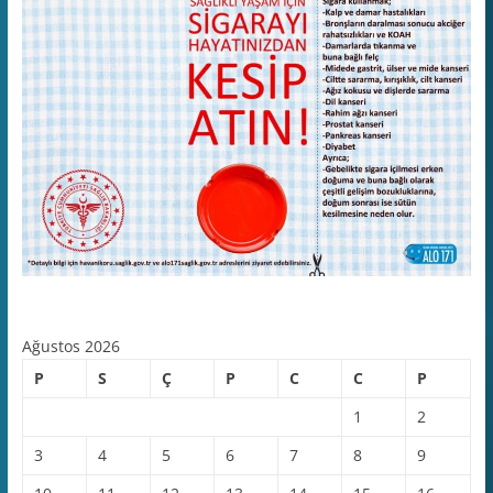
Ağustos 2026
P
S
Ç
P
C
C
P
1
2
3
4
5
6
7
8
9