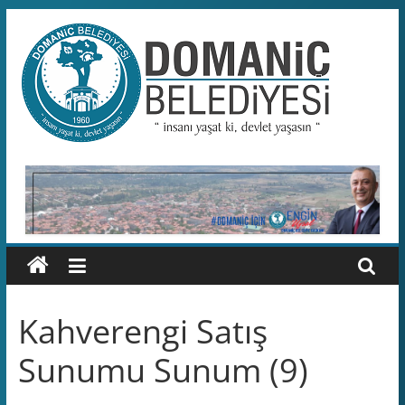
Skip
to
content
Domaniç
Belediyesi
T.C.
DOMANİÇ
BELEDİYESİ
RESMİ
WEB
SİTESİ
Kahverengi Satış
Sunumu Sunum (9)