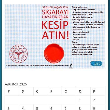
Ağustos 2026
P
S
Ç
P
C
C
P
1
2
3
4
5
6
7
8
9