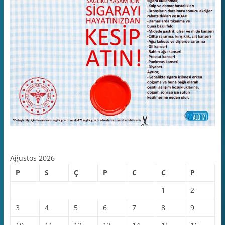
Ağustos 2026
P
S
Ç
P
C
C
P
1
2
3
4
5
6
7
8
9