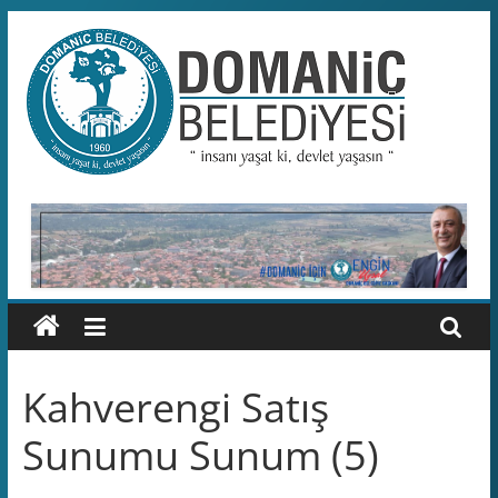
Skip
to
content
Domaniç
Belediyesi
T.C.
DOMANİÇ
BELEDİYESİ
RESMİ
WEB
SİTESİ
Kahverengi Satış
Sunumu Sunum (5)