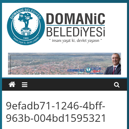
Skip
to
content
Domaniç
Belediyesi
T.C.
DOMANİÇ
BELEDİYESİ
RESMİ
WEB
SİTESİ
9efadb71-1246-4bff-
963b-004bd1595321