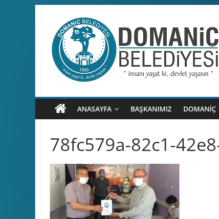
Skip
to
content
Domaniç
Belediyesi
T.C.
ANASAYFA
BAŞKANIMIZ
DOMANİÇ
DOMANİÇ
BELEDİYESİ
78fc579a-82c1-42e8
RESMİ
WEB
SİTESİ