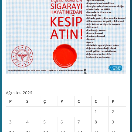
Ağustos 2026
P
S
Ç
P
C
C
P
1
2
3
4
5
6
7
8
9