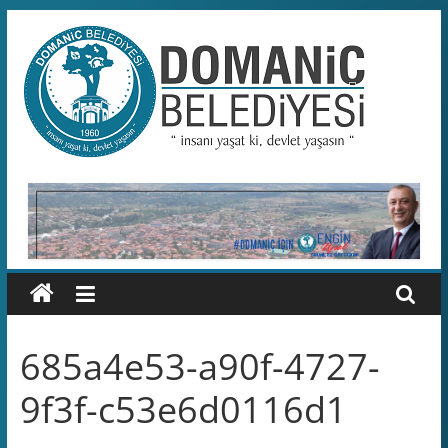
Skip
to
content
Domaniç
Belediyesi
T.C.
DOMANİÇ
BELEDİYESİ
RESMİ
WEB
SİTESİ
685a4e53-a90f-4727-
9f3f-c53e6d0116d1