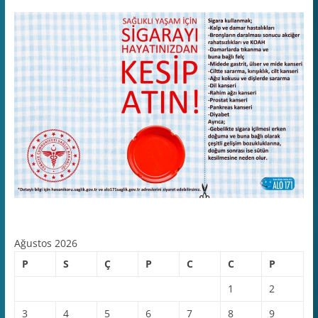
Ağustos 2026
P
S
Ç
P
C
C
P
1
2
3
4
5
6
7
8
9