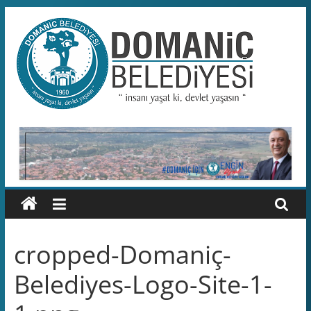
Skip
to
content
Domaniç
Belediyesi
T.C.
DOMANİÇ
BELEDİYESİ
RESMİ
WEB
SİTESİ
cropped-Domaniç-
Belediyes-Logo-Site-1-