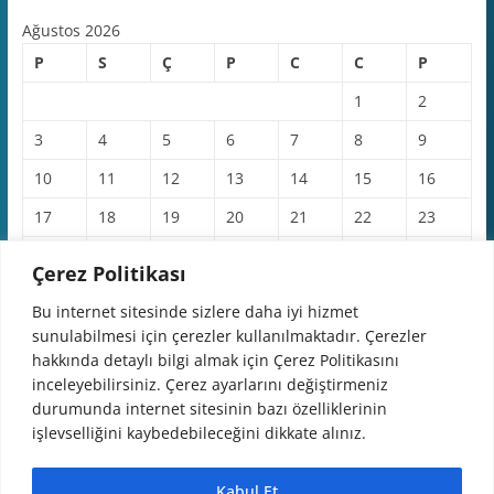
Ağustos 2026
P
S
Ç
P
C
C
P
1
2
3
4
5
6
7
8
9
10
11
12
13
14
15
16
17
18
19
20
21
22
23
24
25
26
27
28
29
30
Çerez Politikası
31
Bu internet sitesinde sizlere daha iyi hizmet
sunulabilmesi için çerezler kullanılmaktadır. Çerezler
« Haz
hakkında detaylı bilgi almak için Çerez Politikasını
inceleyebilirsiniz. Çerez ayarlarını değiştirmeniz
durumunda internet sitesinin bazı özelliklerinin
işlevselliğini kaybedebileceğini dikkate alınız.
Tüm hakları saklıdır © 2026
Domaniç Belediyesi
.
Kabul Et