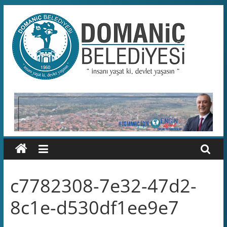
Skip
to
content
Domaniç
Belediyesi
T.C.
DOMANİÇ
BELEDİYESİ
RESMİ
WEB
SİTESİ
c7782308-7e32-47d2-
8c1e-d530df1ee9e7