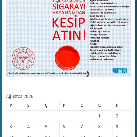
Ağustos 2026
P
S
Ç
P
C
C
P
1
2
3
4
5
6
7
8
9