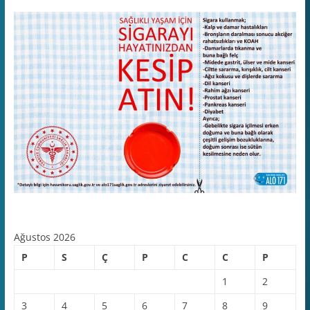
Ağustos 2026
P
S
Ç
P
C
C
P
1
2
3
4
5
6
7
8
9