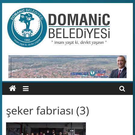
Skip
to
content
Domaniç
Belediyesi
T.C.
DOMANİÇ
BELEDİYESİ
RESMİ
WEB
SİTESİ
şeker fabriası (3)