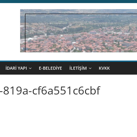
İDARİ YAPI
E-BELEDİYE
İLETİŞİM
KVKK
-819a-cf6a551c6cbf