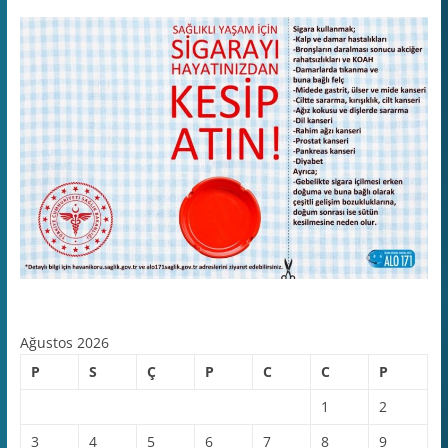
Ağustos 2026
P
S
Ç
P
C
C
P
1
2
3
4
5
6
7
8
9