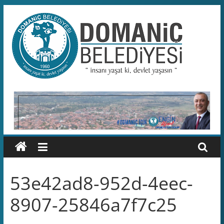
Skip
to
content
Domaniç
Belediyesi
T.C.
DOMANİÇ
BELEDİYESİ
RESMİ
WEB
SİTESİ
53e42ad8-952d-4eec-
8907-25846a7f7c25