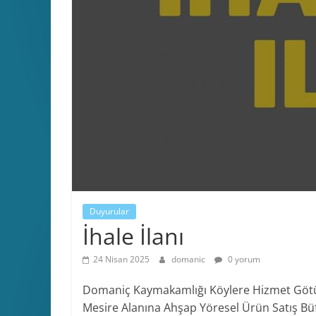
Duyurular
İhale İlanı
24 Nisan 2025
domanic
0 yorum
Domaniç Kaymakamlığı Köylere Hizmet Götürm
Mesire Alanına Ahşap Yöresel Ürün Satış Bü