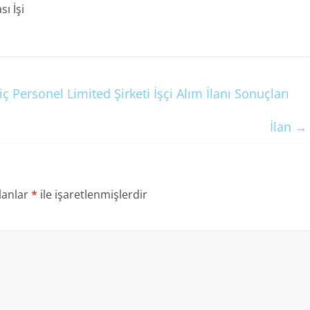
ı İşi
ersonel Limited Şirketi İşçi Alım İlanı Sonuçları
İlan
→
lanlar
*
ile işaretlenmişlerdir