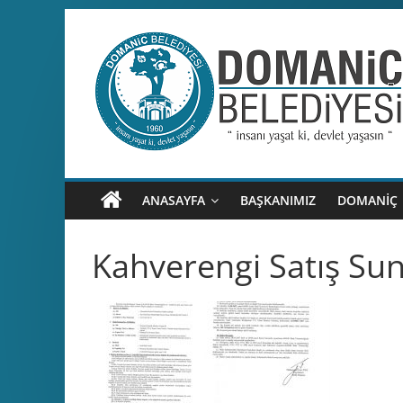
Skip
to
content
Domaniç
Belediyesi
T.C.
ANASAYFA
BAŞKANIMIZ
DOMANİÇ
DOMANİÇ
BELEDİYESİ
Kahverengi Satış S
RESMİ
WEB
SİTESİ