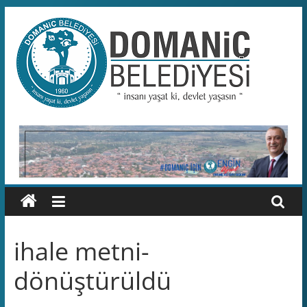
Skip
to
content
Domaniç
Belediyesi
T.C.
DOMANİÇ
BELEDİYESİ
RESMİ
WEB
SİTESİ
ihale metni-
dönüştürüldü