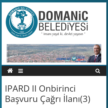
Skip
to
content
Domaniç
Belediyesi
T.C.
DOMANİÇ
BELEDİYESİ
RESMİ
WEB
SİTESİ
IPARD II Onbirinci
Başvuru Çağrı İlanı(3)