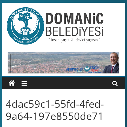
Skip
to
content
Domaniç
Belediyesi
T.C.
DOMANİÇ
BELEDİYESİ
RESMİ
WEB
SİTESİ
4dac59c1-55fd-4fed-
9a64-197e8550de71