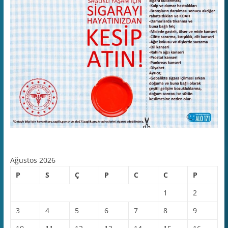
Ağustos 2026
P
S
Ç
P
C
C
P
1
2
3
4
5
6
7
8
9