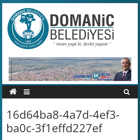
Skip
to
content
Domaniç
Belediyesi
T.C.
DOMANİÇ
BELEDİYESİ
RESMİ
WEB
SİTESİ
16d64ba8-4a7d-4ef3-
ba0c-3f1effd227ef