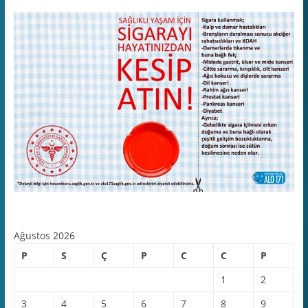
Ağustos 2026
P
S
Ç
P
C
C
P
1
2
3
4
5
6
7
8
9