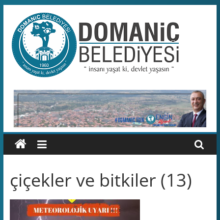
Skip
to
content
Domaniç
Belediyesi
T.C.
DOMANİÇ
BELEDİYESİ
RESMİ
WEB
SİTESİ
çiçekler ve bitkiler (13)