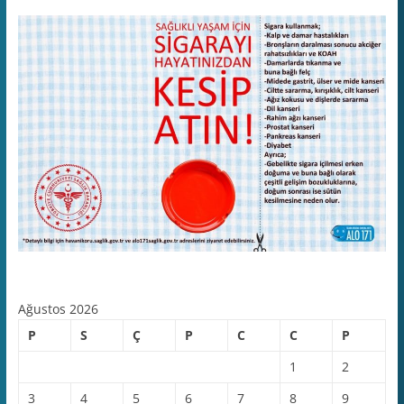
Ağustos 2026
P
S
Ç
P
C
C
P
1
2
3
4
5
6
7
8
9