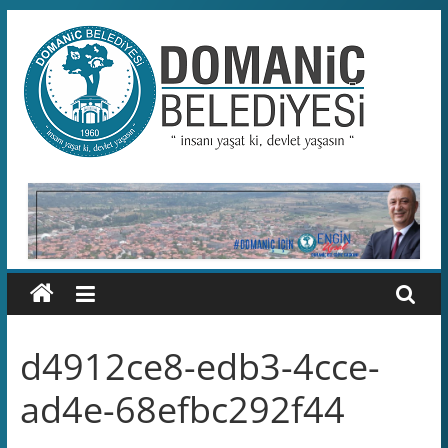
Skip
to
content
Domaniç
Belediyesi
T.C.
DOMANİÇ
BELEDİYESİ
RESMİ
WEB
SİTESİ
d4912ce8-edb3-4cce-
ad4e-68efbc292f44