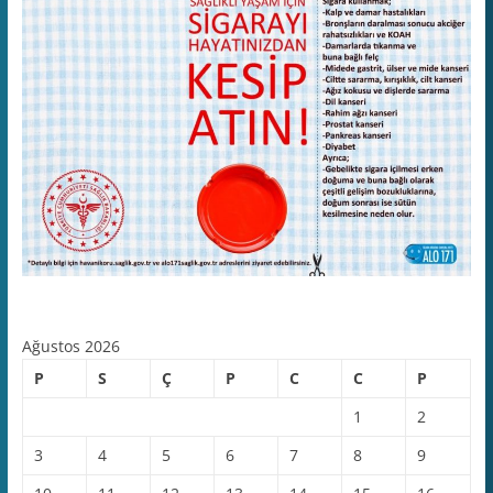
Ağustos 2026
P
S
Ç
P
C
C
P
1
2
3
4
5
6
7
8
9