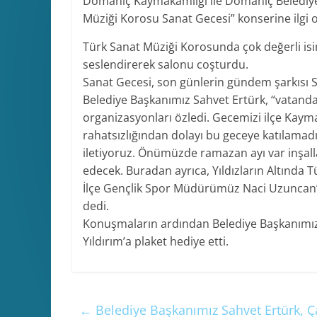
Domaniç Kaymakamlığı ile Domaniç Belediyesi’
Müziği Korosu Sanat Gecesi” konserine ilgi 
Türk Sanat Müziği Korosunda çok değerli isim
seslendirerek salonu coşturdu.
Sanat Gecesi, son günlerin gündem şarkısı
Belediye Başkanımız Sahvet Ertürk, “vatanda
organizasyonları özledi. Gecemizi ilçe Kayma
rahatsızlığından dolayı bu geceye katılamad
iletiyoruz. Önümüzde ramazan ayı var inşa
edecek. Buradan ayrıca, Yıldızların Altında 
İlçe Gençlik Spor Müdürümüz Naci Uzuncan’a
dedi.
Konuşmaların ardından Belediye Başkanımız 
Yıldırım’a plaket hediye etti.
←
Belediye Başkanımız Sahvet Ertürk, Ça