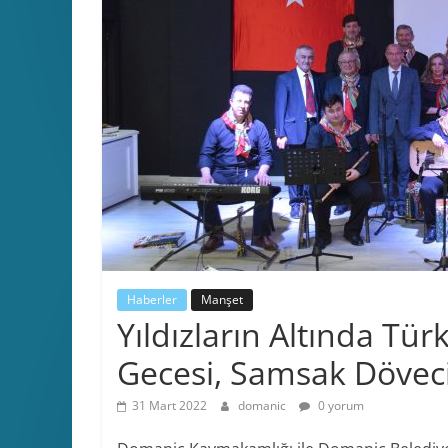
Haberler
Manşet
Yıldızların Altında Tü
Gecesi, Samsak Döveci 
31 Mart 2022
domanic
0 yorum