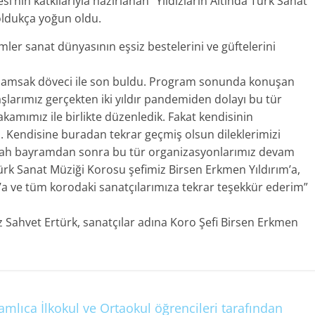
nin katkılarıyla hazırlanan “Yıldızların Altında Türk Sanat
oldukça yoğun oldu.
ler sanat dünyasının eşsiz bestelerini ve güftelerini
 Samsak döveci ile son buldu. Program sonunda konuşan
şlarımız gerçekten iki yıldır pandemiden dolayı bu tür
kamımız ile birlikte düzenledik. Fakat kendisinin
ı. Kendisine buradan tekrar geçmiş olsun dileklerimizi
llah bayramdan sonra bu tür organizasyonlarımız devam
Türk Sanat Müziği Korosu şefimiz Birsen Erkmen Yıldırım’a,
 ve tüm korodaki sanatçılarımıza tekrar teşekkür ederim”
Sahvet Ertürk, sanatçılar adına Koro Şefi Birsen Erkmen
mlıca İlkokul ve Ortaokul öğrencileri tarafından