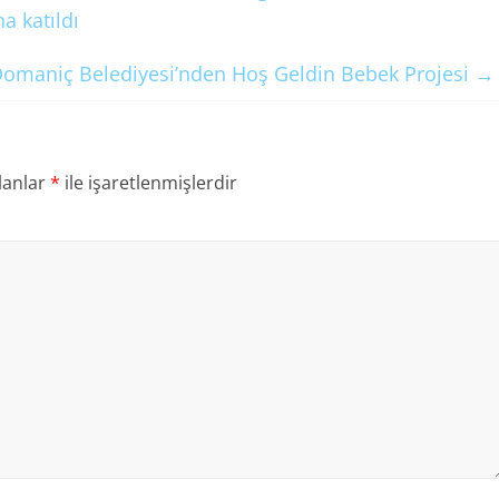
a katıldı
omaniç Belediyesi’nden Hoş Geldin Bebek Projesi
→
lanlar
*
ile işaretlenmişlerdir