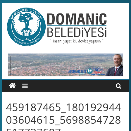
Skip
to
content
Domaniç
Belediyesi
T.C.
DOMANİÇ
BELEDİYESİ
RESMİ
WEB
SİTESİ
459187465_180192944
03604615_5698854728