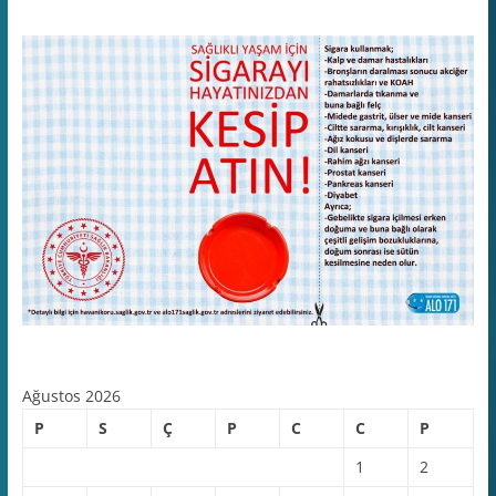
Ağustos 2026
P
S
Ç
P
C
C
P
1
2