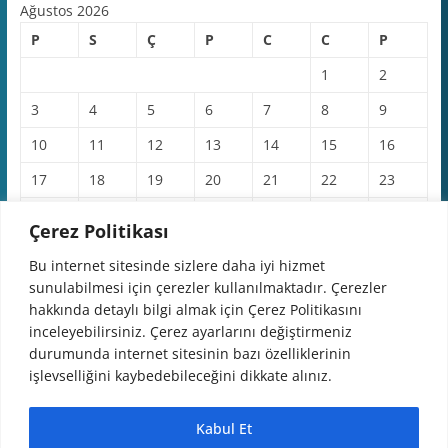
Ağustos 2026
P
S
Ç
P
C
C
P
1
2
3
4
5
6
7
8
9
10
11
12
13
14
15
16
17
18
19
20
21
22
23
24
25
26
27
28
29
30
Çerez Politikası
31
Bu internet sitesinde sizlere daha iyi hizmet
sunulabilmesi için çerezler kullanılmaktadır. Çerezler
« Haz
hakkında detaylı bilgi almak için Çerez Politikasını
inceleyebilirsiniz. Çerez ayarlarını değiştirmeniz
durumunda internet sitesinin bazı özelliklerinin
işlevselliğini kaybedebileceğini dikkate alınız.
Tüm hakları saklıdır © 2026
Domaniç Belediyesi
.
Kabul Et