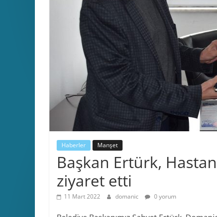
Haberler
Manşet
Başkan Ertürk, Hasta
ziyaret etti
11 Mart 2022
domanic
0 yorum