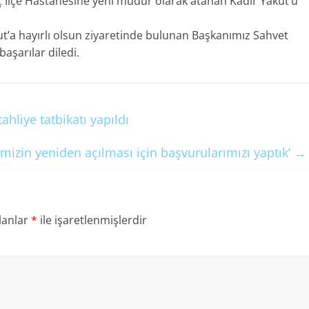
 İlçe Hastanesine yeni müdür olarak atanan Kadir Yakut’u
’a hayırlı olsun ziyaretinde bulunan Başkanımız Sahvet
aşarılar diledi.
hliye tatbikatı yapıldı
emizin yeniden açılması için başvurularımızı yaptık’
→
lanlar
*
ile işaretlenmişlerdir