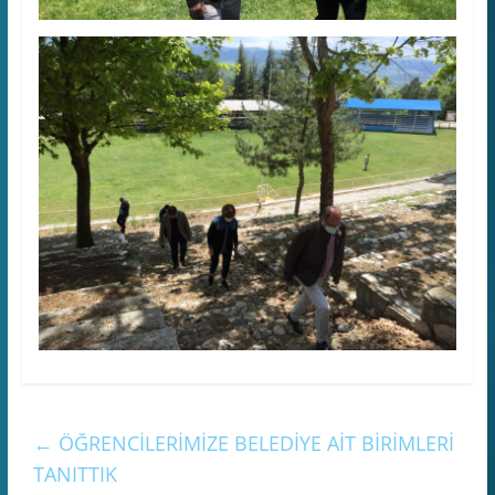
←
ÖĞRENCİLERİMİZE BELEDİYE AİT BİRİMLERİ
TANITTIK