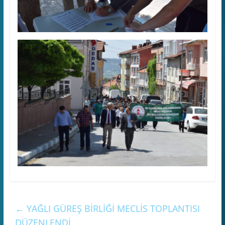
←
YAĞLI GÜREŞ BİRLİĞİ MECLİS TOPLANTISI
DÜZENLENDİ