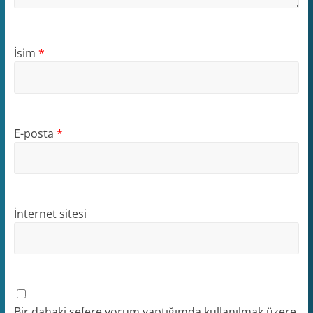
İsim
*
E-posta
*
İnternet sitesi
Bir dahaki sefere yorum yaptığımda kullanılmak üzere