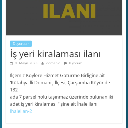
Duyurular
İş yeri kiralaması ilanı
30 Mayıs 2023
domanic
0 yorum
İlçemiz Köylere Hizmet Götürme Birliğine ait
‘Kütahya İli Domaniç İlçesi, Çarşamba Köyünde
132
ada 7 parsel nolu taşınmaz üzerinde bulunan iki
adet iş yeri kiralaması “işine ait İhale ilanı.
ihaleilan-2