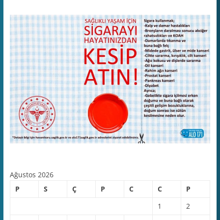
Ağustos 2026
P
S
Ç
P
C
C
P
1
2