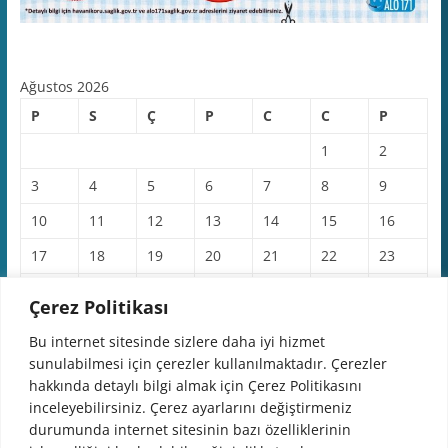
Ağustos 2026
P
S
Ç
P
C
C
P
1
2
3
4
5
6
7
8
9
10
11
12
13
14
15
16
17
18
19
20
21
22
23
24
25
26
27
28
29
30
Çerez Politikası
31
Bu internet sitesinde sizlere daha iyi hizmet
sunulabilmesi için çerezler kullanılmaktadır. Çerezler
« Haz
hakkında detaylı bilgi almak için Çerez Politikasını
inceleyebilirsiniz. Çerez ayarlarını değiştirmeniz
durumunda internet sitesinin bazı özelliklerinin